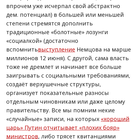
впрочем уже исчерпал свой абстрактно
дем. потенциал) в большей или меньшей
степени стремятся дополнить
традиционные «болотные» лозунги
«социалкой» (достаточно
вспомнить
выступление
Немцова на марше
миллионов 12 июня). С другой, сама власть
тоже не дремлет и начинает все больше
заигрывать с социальными требованиями,
создаёт верхушечные структуры,
организует показательные разносы
отдельным чиновникам или даже целому
правительству. Все мы помним некие
«случайные» записи, на которых
«хороший
царь» Путин отчитывает «плохих бояр»
министров
, либо трясет квитанциями