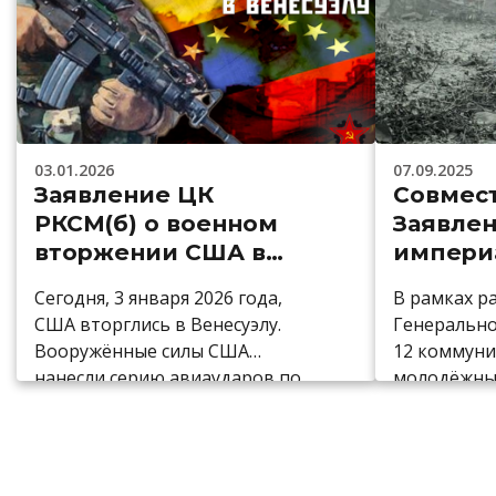
03.01.2026
07.09.2025
Заявление ЦК
Совмес
РКСМ(
б
) о военном
Заявлен
вторжении США в
импери
Венесуэлу
войны!
Сегодня, 3 января 2026 года,
В рамках р
США вторглись в Венесуэлу.
Генеральн
Вооружённые силы США
12 коммуни
нанесли серию авиаударов по
молодёжны
военным и гражданским
подписали 
объектам в Каракасе и других
заявление 
городах страны, сообщается о
империалис
погибших и раненых. На данный
Настоящей