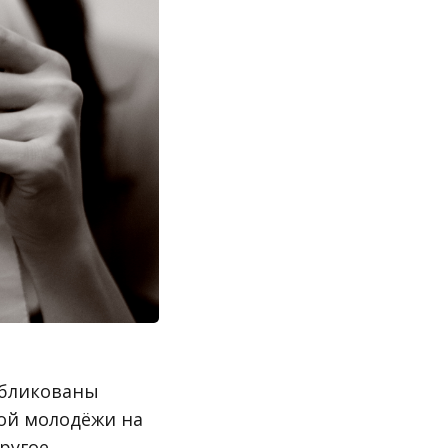
убликованы
кой молодёжи на
ругое.