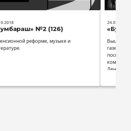
10.2018
24.05.2018
умбараш» №2 (126)
«Бумба
пенсионной реформе, музыке и
Вышел в 
ературе.
газеты «Б
посвящен 
комсомоль
Ленинско
комсомол.