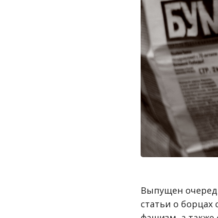
Выпущен очередн
статьи о борцах
фашизм, а также 