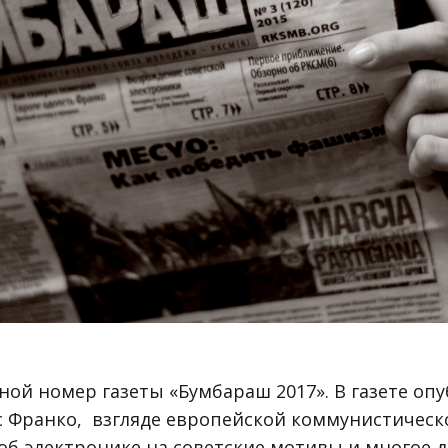
ой номер газеты «Бумбараш 2017». В газете оп
 с Франко, взгляде европейской коммунистичес
об электронике на советские мотивы и многое д