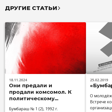
ДРУГИЕ СТАТЬИ
18.11.2024
25.02.2019
Они предали и
«Бумбар
продали комсомол. К
О молодёж
политическому
Встрече к
портрету «зюкиных
организац
Бумбараш № 1 (2), 1992 г.
детей»