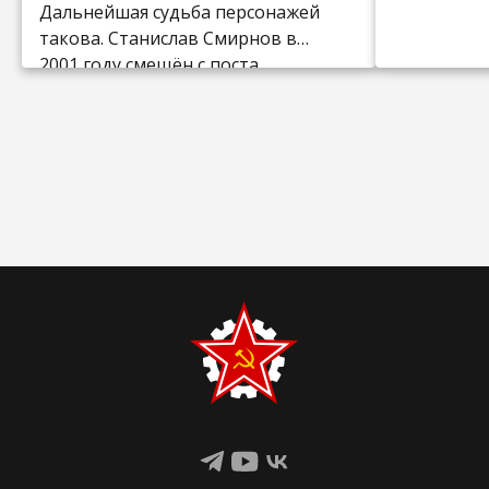
Дальнейшая судьба персонажей
такова. Станислав Смирнов в
2001 году смещён с поста
председателя Торгово-
промышленной палаты (это
место занял Примаков),
скончался в 2009 году. Владимир
Зюкин — малозаметный
бизнесмен, сдающий в аренду
коммерческую недвижимость
бизнес-центра в Москве.
Остальные куда-то затерялись.
Кто пытался похоронить
Всесоюзный Ленинский
Коммунистический Союз
Молодёжи? Необразованные,
жадные, беспринципные,
любящие деньги […]