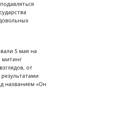
 подавляться
сударства
едовольных
вали 5 мая на
о митинг
взглядов, от
 результатами
од названием «Он