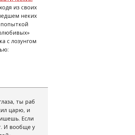
ходя из своих
шедшем неких
т попыткой
долюбивых»
ка с лозунгом
ью:
глаза, ты раб
жил царю, и
ишешь. Если
. И вообще у