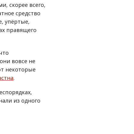
и, скорее всего,
латное средство
, упёртые,
ах правящего
что
 они вовсе не
ют некоторые
астна
.
еспорядках,
нали из одного