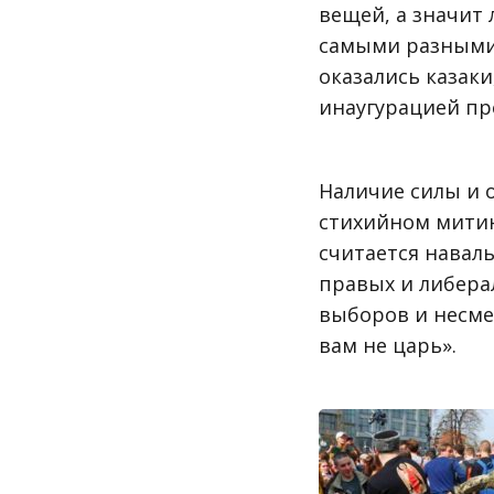
вещей, а значит
самыми разными 
оказались казаки
инаугурацией пр
Наличие силы и 
стихийном митин
считается навал
правых и либера
выборов и несме
вам не царь».