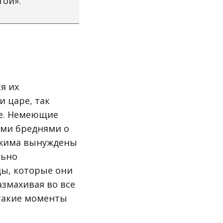
той».
я их
 царе, так
ое. Немеющие
ыми бреднями о
режима вынуждены
льно
ды, которые они
азмахивая во все
В такие моменты