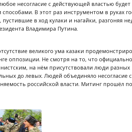
 любое несогласие с действующей властью будет
способами. В этот раз инструментом в руках го
, пустившие в ход кулаки и нагайки, разгоняя н
езидента Владимира Путина.
отсутствие великого ума казаки продемонстриро
ге оппозиции. Не смотря на то, что официальн
ьнистским, на нём присутствовали люди разных 
льных до левых. Людей объединяло несогласие с
няемость российской власти. Митинг прошёл п