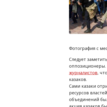
Фотография с ме
Следует заметить
оппозиционеры. 
журналистов
, ч
казаков.
Сами казаки отри
ресурсов властей
объединений был
акция казаков б