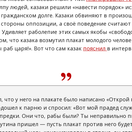
олпу людей, казаки решили «навести порядок» ис
 гражданском долге. Казаки обвиняют в произо
 стороны оппозиции, а своё поведение считаю
. Удивляет раболепие этих самых якобы «свобо
том, что казака возмутил плакат молодого челове
ы раб царя!». Вот что сам казак
пояснил
в интерв
л, что у него на плакате было написано «Открой 
одошел к парню и спросил: «Вот мой прадед слу
 предки. Они что, рабы были? Ты неправильно п
утина пришел — пусть плакат против него будет