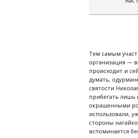
нас 
Тем самым участн
организация — в
происходит и се
думать, одурма
святости Никола
прибегать лишь 
окрашенными рос
использовали, уж
стороны нагайкой
вспоминается бе