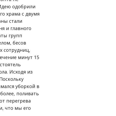
 Идею одобрили
го храма с двумя
аны стали
я и главного
аты групп
елом, бесов
х сотрудниц,
течение минут 15
астоятель
ола. Исходя из
 Поскольку
имался уборкой в
 более, поливать
 от перегрева
, что мы его