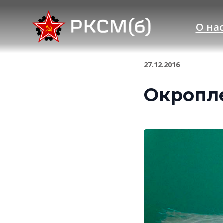
О на
27.12.2016
Окропле