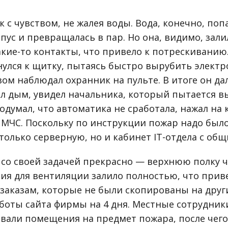
 с чувством, не жалея воды. Вода, конечно, поп
ус и превращалась в пар. Но она, видимо, зали
акие-то контакты, что привело к потрескиванию
нулся к щитку, пытаясь быстро вырубить электр
вом наблюдал охранник на пульте. В итоге он д
ел дым, увидел начальника, который пытается 
одумал, что автоматика не сработала, нажал на
 МЧС. Поскольку по инструкции пожар надо было
только серверную, но и кабинет IT-отдела с об
 со своей задачей прекрасно — верхнюю полку 
тия для вентиляции залило полностью, что прив
заказам, которые не были скопированы на други
боты сайта фирмы на 4 дня. Местные сотрудник
овали помещения на предмет пожара, после чего 