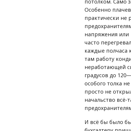
потолком. Само з
Особенно плачевн
практически не 
предохранителям
напряжения или п
часто перегревал
каждые полчаса 
там работу конд
неработающей си
градусов до 120
особого толка не
просто не откры
начальство всё-
предохранителя
И всё бы было бы
бухгалтеру пришл