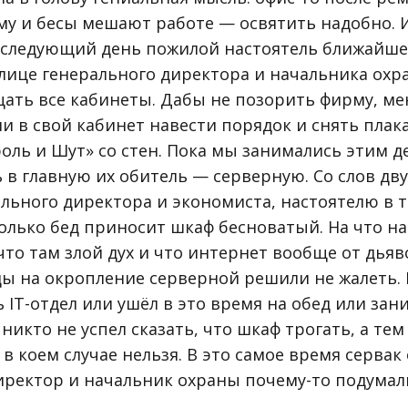
му и бесы мешают работе — освятить надобно.
а следующий день пожилой настоятель ближайше
ице генерального директора и начальника охр
ать все кабинеты. Дабы не позорить фирму, мен
и в свой кабинет навести порядок и снять плак
ороль и Шут» со стен. Пока мы занимались этим д
в главную их обитель — серверную. Со слов дву
ального директора и экономиста, настоятелю в 
колько бед приносит шкаф бесноватый. На что н
что там злой дух и что интернет вообще от дьяв
оды на окропление серверной решили не жалеть.
 IT-отдел или ушёл в это время на обед или зан
 никто не успел сказать, что шкаф трогать, а тем
 в коем случае нельзя. В это самое время сервак
иректор и начальник охраны почему-то подумали