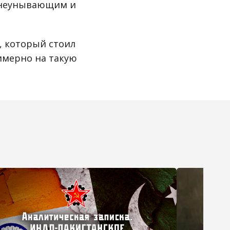
м неунывающим и
, который стоил
имерно на такую