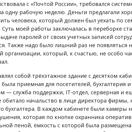
йствовала с «Почтой России», требовался систе
а одну рабочую неделю. Деньги предлагали хор
ить человека, который должен был уехать по с
. Суть моей работы заключалась в переборке ст
ыдаче паролей от своих учетных записей сотруд
ся. Также надо было лишний раз не появляться н
 организации, который, к счастью, не особо ча
ал.
авлял собой трёхэтажное здание с десятком каб
 была приемная для посетителей, бухгалтерия и
м — служба поддержки, IT-отдел, серверная и е
е обитало начальство в лице директора фирмы,
го бухгалтера. В каждом кабинете были камеры 
ушения, которая по кнопке охранника оператив
ьной пеной, ёмкость с которой была размещен