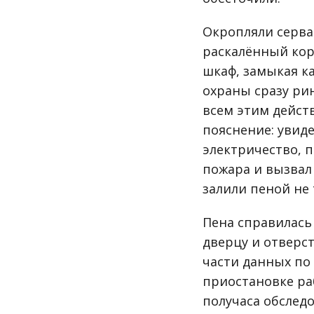
Окропляли сервак
раскалённый корп
шкаф, замыкая к
охраны сразу ри
всем этим дейст
пояснение: увид
электричество, п
пожара и вызвал
залили пеной не 
Пена справилась
дверцу и отверс
части данных по 
приостановке ра
получаса обслед