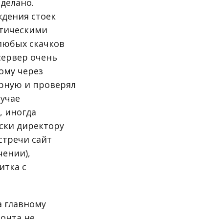
оделано.
ждения стоек
атическими
любых скачков
сервер очень
тому через
ерную и проверял
лучае
, иногда
ски директору
стречи сайт
чении),
итка с
а главному
монта не