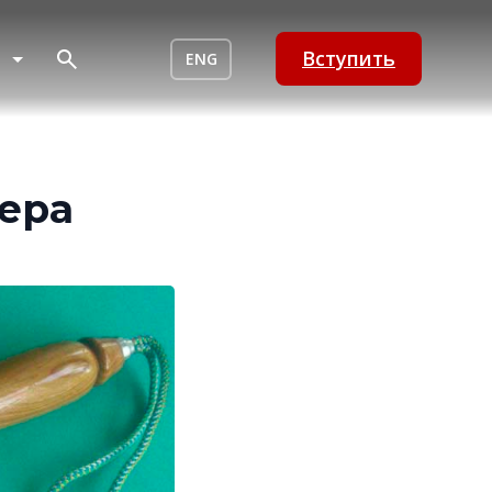
Вступить
ENG
ера