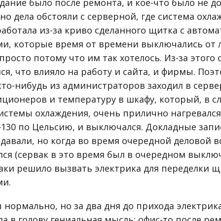
дание было после ремонта, и кое-что было не д
о дела обстояли с серверной, где система охла
работала из-за криво сделанного щитка с автом
и, которые время от времени выключались от 
росто потому что им так хотелось. Из-за этого 
ся, что влияло на работу и сайта, и фирмы. Поэ
кто-нибудь из администраторов заходил в серв
иционеров и температуру в шкафу, который, в с
стемы охлаждения, очень прилично нагревался
—130 по Цельсию, и выключался. Докладные запи
 давали, но когда во время очередной деловой в
лся (сервак в это время был в очередном выклю
таки решило вызвать электрика для переделки щ
ми.
 нормально, но за два дня до прихода электрик
а в голову гениальная мысль: офис-то после ре