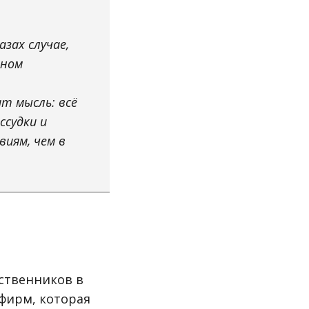
зах случае,
нном
ит мысль: всё
ссудки и
виям, чем в
дственников в
 фирм, которая