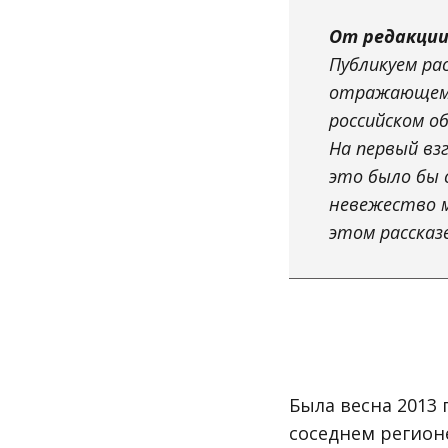
От редакции
Публикуем ра
отражающем 
российском о
На первый взг
это было бы 
невежество м
этом рассказ
Была весна 2013 
соседнем регионе