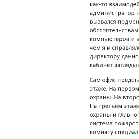
как-то взаимоде
администратор н
вызвался подмен
обстоятельствам
компьютеров и в
чем я и справлял
директору данной
кабинет заглядыв
Сам офис предст
этаже. На первом
охраны. На второ
На третьем этаж
охраны и главно
система пожарот
комнату специал