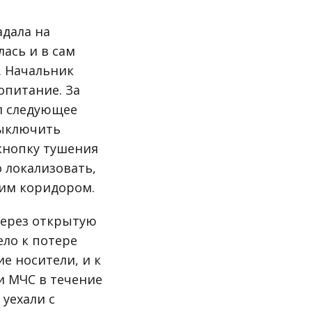
адала на
лась и в сам
. Начальник
опитание. За
ал следующее
выключить
 кнопку тушения
 локализовать,
щим коридором.
через открытую
ело к потере
е носители, и к
и МЧС в течение
уехали с