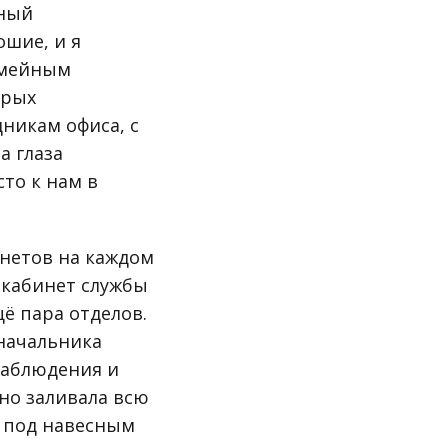
мный
ошие, и я
емейным
арых
никам офиса, с
а глаза
сто к нам в
инетов на каждом
 кабинет службы
щё пара отделов.
 начальника
наблюдения и
но заливала всю
а под навесным