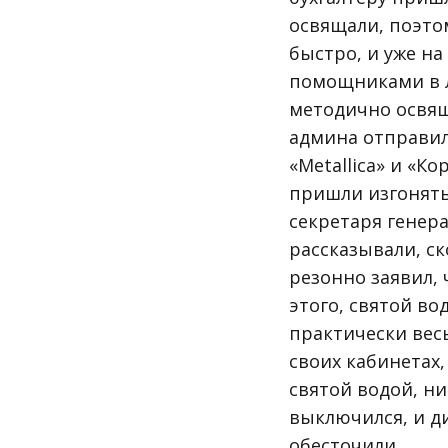
освящали, поэто
быстро, и уже н
помощниками в л
методично освящ
админа отправил
«Metallica» и «К
пришли изгонять 
секретаря генер
рассказывали, с
резонно заявил, 
этого, святой в
практически весь
своих кабинетах,
святой водой, ни
выключился, и д
обесточили.