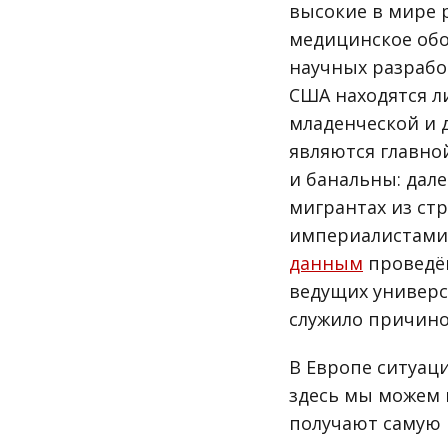
высокие в мире 
медицинское обо
научных разрабо
США находятся л
младенческой и д
являются главно
и банальны: дале
мигрантах из ст
империалистами)
данным
проведён
ведущих универс
служило причино
В Европе ситуац
здесь мы можем 
получают самую