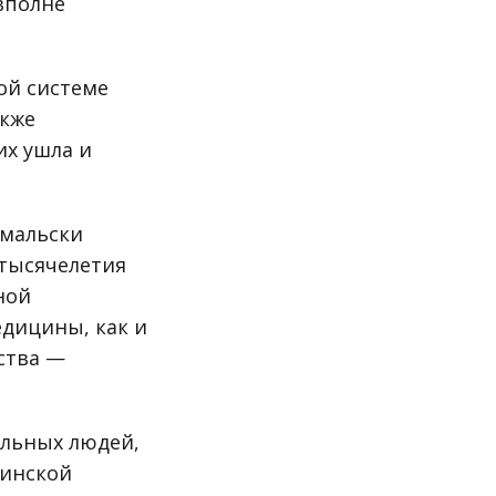
вполне
ой системе
акже
их ушла и
-мальски
 тысячелетия
ной
едицины, как и
ства —
ольных людей,
цинской