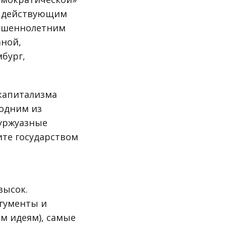
с действующим
ршеннолетним
аной,
бург,
 капитализма
 одним из
буржуазные
ите государством
высок.
ргументы и
м идеям), самые