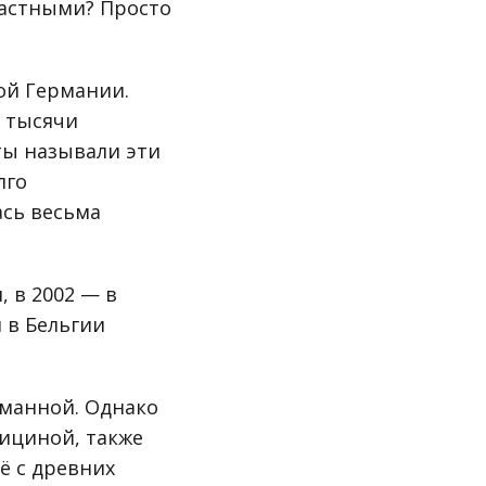
частными? Просто
ой Германии.
 тысячи
ты называли эти
лго
ась весьма
, в 2002 — в
м в Бельгии
уманной. Однако
ициной, также
ё с древних