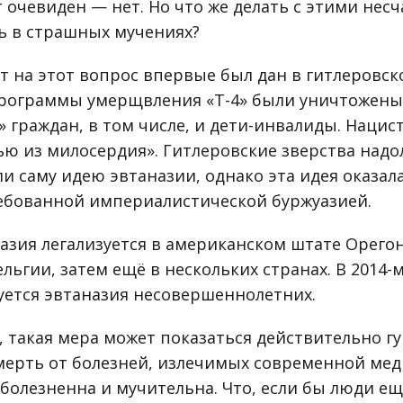
 очевиден — нет. Но что же делать с этими нес
ь в страшных мучениях?
т на этот вопрос впервые был дан в гитлеровск
программы умерщвления «Т-4» были уничтожены
 граждан, в том числе, и дети-инвалиды. Нацис
ью из милосердия». Гитлеровские зверства надо
и саму идею эвтаназии, однако эта идея оказал
ебованной империалистической буржуазией.
назия легализуется в американском штате Орегон
льгии, затем ещё в нескольких странах. В 2014-
уется эвтаназия несовершеннолетних.
, такая мера может показаться действительно г
мерть от болезней, излечимых современной мед
болезненна и мучительна. Что, если бы люди ещ