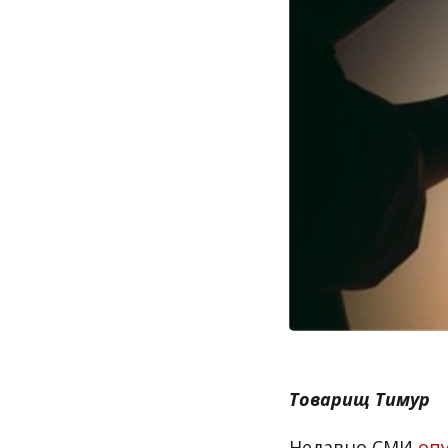
Товарищ Тимур
Недавно СМИ
оп