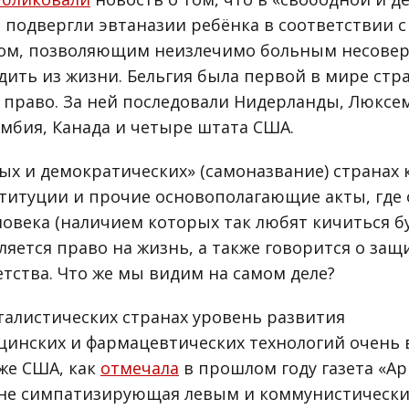
 подвергли эвтаназии ребёнка в соответствии 
вом, позволяющим неизлечимо больным несове
дить из жизни. Бельгия была первой в мире стр
 право. За ней последовали Нидерланды, Люксем
мбия, Канада и четыре штата США.
ных и демократических» (самоназвание) странах
титуции и прочие основополагающие акты, где
ловека (наличием которых так любят кичиться 
ляется право на жизнь, а также говорится о защ
тства. Что же мы видим на самом деле?
талистических странах уровень развития
инских и фармацевтических технологий очень 
 же США, как
отмечала
в прошлом году газета «А
не симпатизирующая левым и коммунистически