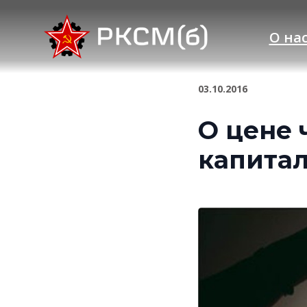
О на
03.10.2016
О цене 
капита