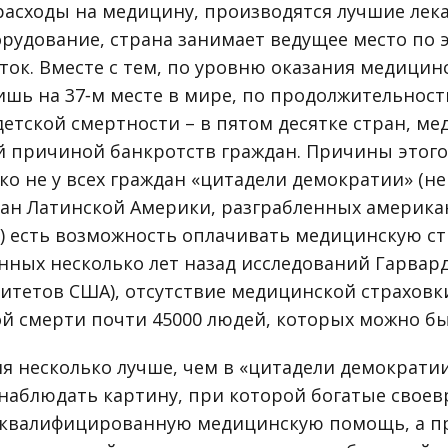
расходы на медицину, производятся лучшие лек
рудование, страна занимает ведущее место по 
ток. Вместе с тем, по уровню оказания медици
ишь на 37‑м месте в мире, по продолжительност
етской смертности – в пятом десятке стран, ме
й причиной банкротств граждан. Причины этог
ко не у всех граждан «цитадели демократии» (не
ран Латинской Америки, разграбленных америк
 есть возможность оплачивать медицинскую ст
ных несколько лет назад исследований Гарвард
итетов США), отсутствие медицинской страховк
й смерти почти 45000 людей, которых можно б
ия несколько лучше, чем в «цитадели демократи
наблюдать картину, при которой богатые свое
 квалифицированную медицинскую помощь, а п