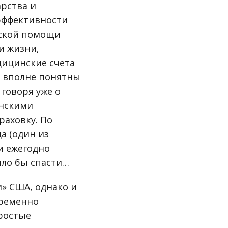
арства и
эффективности
нской помощи
и жизни,
дицинские счета
о вполне понятны
 говоря уже о
анскими
раховку. По
а (один из
и ежегодно
ыло бы спасти…
и» США, однако и
временно
ростые