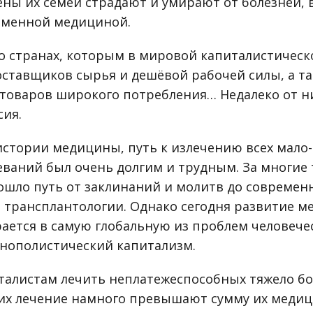
ены их семей страдают и умирают от болезней, 
еменной медициной.
 о странах, которым в мировой капиталистическ
оставщиков сырья и дешёвой рабочей силы, а т
товаров широкого потребления… Недалеко от н
сия.
 истории медицины, путь к излечению всех мало
еваний был очень долгим и трудным. За многие
ошло путь от заклинаний и молитв до современ
 трансплантологии. Однако сегодня развитие м
ирается в самую глобальную из проблем человече
нополистический капитализм.
талистам лечить неплатежеспособных тяжело б
 их лечение намного превышают сумму их меди