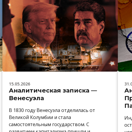
15.05.2026
31.
Аналитическая записка —
Ан
Венесуэла
П
П
В 1830 году Венесуэла отделилась от
Великой Колумбии и стала
Ин
самостоятельным государством. С
ост
развитием капитализма пришли и
не