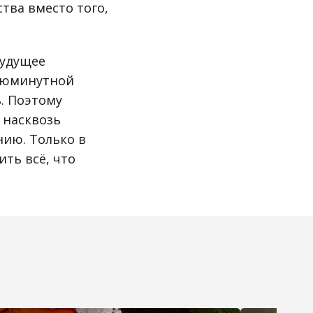
тва вместо того,
будущее
 сиюминутной
. Поэтому
 насквозь
ию. Только в
ть всё, что