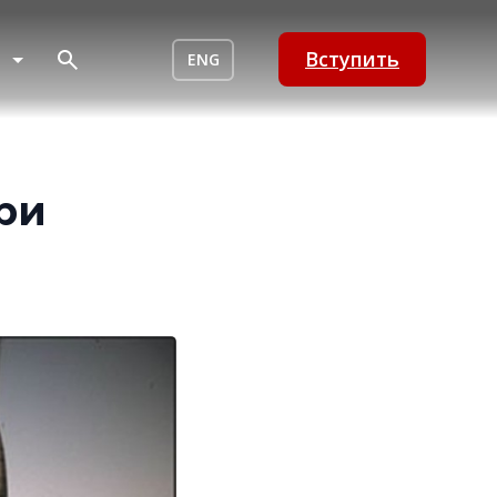
Вступить
ENG
ри