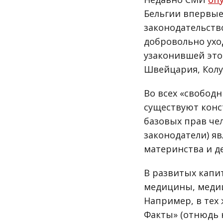
Бельгии впервые
законодательст
добровольно ухо
узаконившей это
Швейцария, Колу
Во всех «свобод
существуют конс
базовых прав че
законодатели) яв
материнства и де
В развитых капи
медицины, медиц
Например, в тех
Факты» (отнюдь 