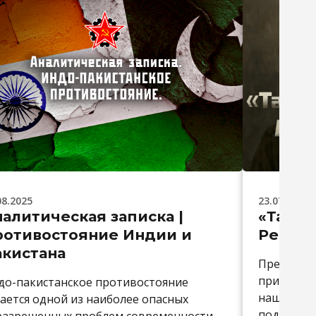
08.2025
23.07.2025
алитическая записка |
«Там, 
ротивостояние Индии и
Рецен
акистана
Предлагае
приобщить
до-пакистанское противостояние
нашего т
ается одной из наиболее опасных
под назва
разрешенных проблем современности.