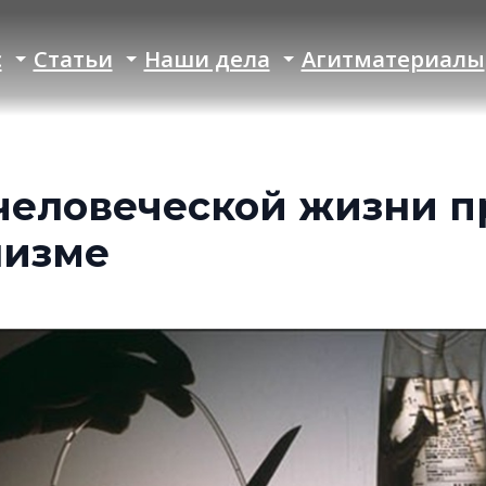
с
Статьи
Наши дела
Агитматериалы
человеческой жизни п
лизме