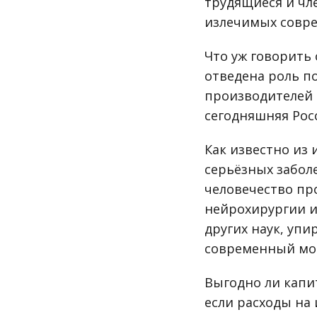
трудящиеся и чл
излечимых совр
Что уж говорить
отведена роль п
производителей 
сегодняшняя Рос
Как известно из
серьёзных забол
человечество пр
нейрохирургии и
других наук, уп
современный мо
Выгодно ли капи
если расходы на