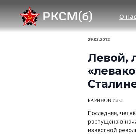
О на
29.03.2012
Левой, 
«левако
Сталин
БАРИНОВ Илья
Последняя, четв
распущена в нача
известной револ