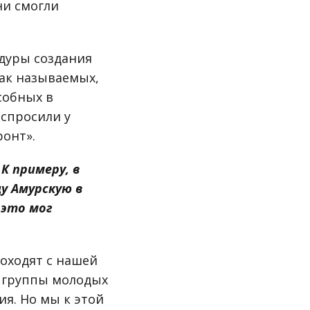
ни смогли
едуры создания
так называемых,
собных в
 спросили у
онт».
К примеру, в
у Амурскую в
 это мог
оходят с нашей
ь группы молодых
ия. Но мы к этой