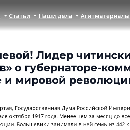
с
Статьи
Наши дела
Агитматериалы
левой! Лидер читинск
в» о губернаторе-комм
е и мировой революци
ёртая, Государственная Дума Российской Импер
ле октября 1917 года. Менее чем за месяц до в
юции. Большевики занимали в ней семь из 442 к