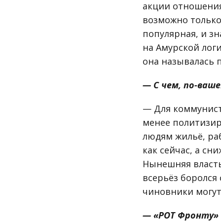
акции отношения
возможно только
популярная, и з
на Амурской лог
она называлась 
— С чем, по-ваш
— Для коммунист
менее политизир
людям жильё, раб
как сейчас, а с
Нынешняя власть
всерьёз боролся 
чиновники могут 
— «РОТ Фронту» 