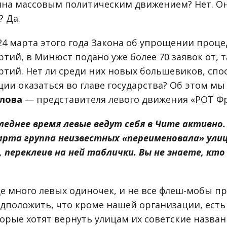
на массовым политическим движением? Нет. О
? Да.
24 марта этого года Закона об упрощении проц
тий, в Минюст подано уже более 70 заявок от, 
ртий. Нет ли среди них новых большевиков, спо
ии оказаться во главе государства? Об этом мы
лова
— представителя левого движения «РОТ Фр
леднее время левые ведут себя в Чите активно. 
 марта группа неизвестных «переименовала» улиц
 переклеив на ней таблички. Вы не знаете, кто
е много левых одиночек, и не все флеш-мобы пр
едположить, что кроме нашей организации, ест
орые хотят вернуть улицам их советские назван