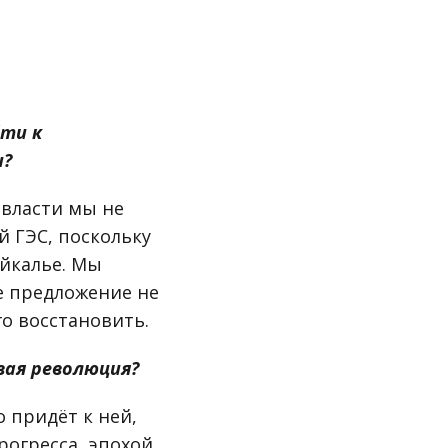
йти к
и?
 власти мы не
 ГЭС, поскольку
айкалье. Мы
е предложение не
о восстановить.
вая революция?
 придёт к ней,
рогресса, эпохой,