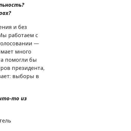
льность?
рах?
ения и без
 Мы работаем с
 голосовании —
имает много
та помогли бы
ров президента,
ает: выборы в
что-то из
тель