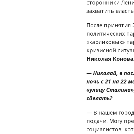
сторонники Лени
захватить власть
После принятия 
политических пар
«карликовых» па
кризисной ситуац
Николая Конова
— Николай, в пос
ночь с 21 на 22
«улицу Сталина»,
сделать?
— В нашем город
подачи. Могу пр
социалистов, кот