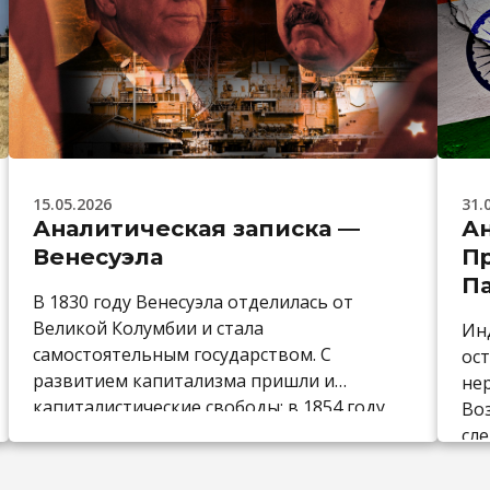
15.05.2026
31.
Аналитическая записка —
Ан
Венесуэла
П
П
В 1830 году Венесуэла отделилась от
Великой Колумбии и стала
Ин
самостоятельным государством. С
ост
развитием капитализма пришли и
не
капиталистические свободы: в 1854 году
Во
даже отменили рабство, а на плантациях
сл
стали использовать наёмный труд. В те
ко
годы на политической арене было две
по