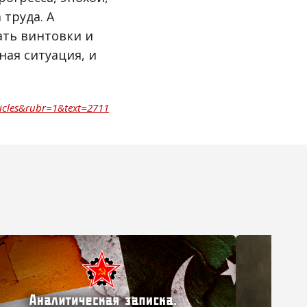
 труда. А
ать винтовки и
ная ситуация, и
ticles&rubr=1&text=2711