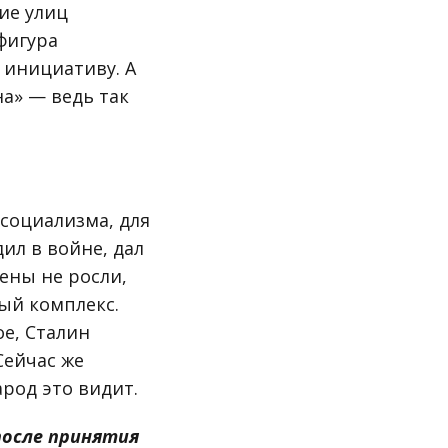
ие улиц
фигура
 инициативу. А
а» — ведь так
социализма, для
ил в войне, дал
ены не росли,
ый комплекс.
ое, Сталин
Сейчас же
арод это видит.
после принятия