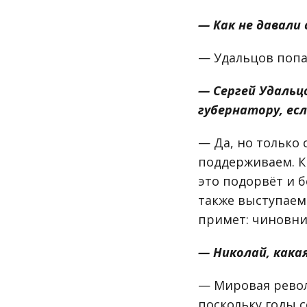
— Как не давали 
— Удальцов попал
— Сергей Удальц
губернатору, ес
— Да, но только
поддерживаем. К
это подорвёт и 
также выступаем
примет: чиновни
— Николай, кака
— Мировая револ
поскольку годы с