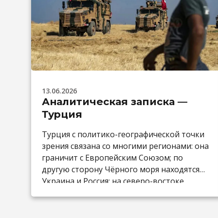
13.06.2026
Аналитическая записка —
Турция
Турция с политико-географической точки
зрения связана со многими регионами: она
граничит с Европейским Союзом; по
другую сторону Чёрного моря находятся
Украина и Россия; на северо-востоке
расположен Южный Кавказ, а также она
граничит с Ближним Востоком; через
Средиземное море связана и с Северной