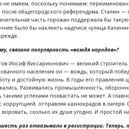
 не имеем, поскольку понимаем: переименован
 после общегородского референдума. Сталин — 
начительная часть горожан поддержала бы такую
ичнее было бы наклеить надписи «улица Калинин
прежде.
ему, связана популярность «вождя народов»?
ов Иосиф Виссарионович — великий строитель 
ованного населения он — вождь, который побед
оту и достойную жизнь. В годы его правления ц
нижались. Развивались промышленность, оборонн
 такими успехами похвастать не может. А главн
с коррупцией, отправляя казнокрадов в лагеря. 
воровать, сколько их душе угодно. И простой н
шесть раз отказывали в регистрации. Теперь, 