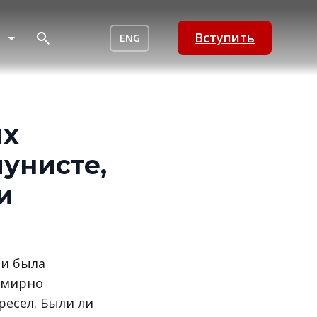
Вступить
ENG
их
унисте,
и
ии была
семирно
ресел. Были ли