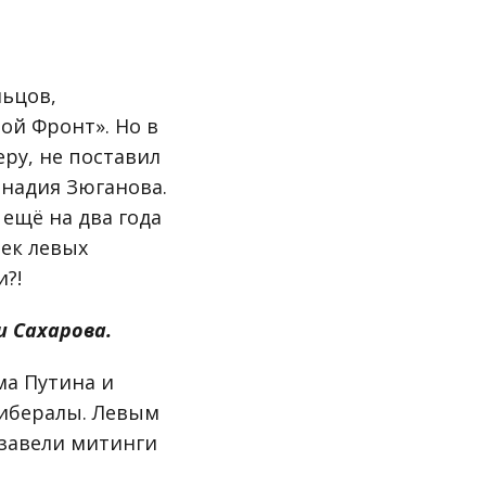
льцов,
ой Фронт». Но в
еру, не поставил
ннадия Зюганова.
ещё на два года
век левых
и?!
и Сахарова.
ма Путина и
либералы. Левым
 завели митинги