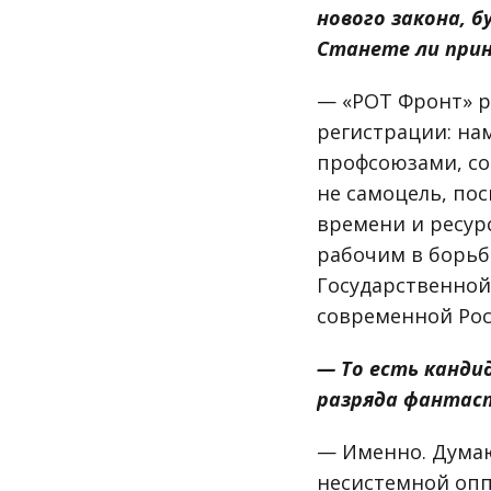
нового закона, 
Станете ли прин
— «РОТ Фронт» р
регистрации: нам
профсоюзами, со 
не самоцель, по
времени и ресурс
рабочим в борьб
Государственной
современной Рос
— То есть канди
разряда фантас
— Именно. Думаю
несистемной опп