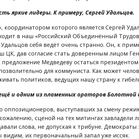
есть яркие лидеры. К примеру, Сергей Удальцов.
, координатором которого является Сергей Уда
ходит в наш «Российский Объединённый Трудов
Удальцов себя ведёт очень странно. Он, к прим
аш ЦК, дав согласие стать доверенным лицом Ге
е предложение Медведеву остаться президентом 
епозволительно для коммуниста. Как может чело
живать политиков, ведущих нашу страну к гибел
ещё и одним из пламенных ораторов Болотной 
 оппозиционеров, выступавших за смену режи
 сожалению, сценой на тех митингах завладели 
авали слова, не допуская к трибуне. Демократы
мы видим, их первоначальный запал уже иссяк.