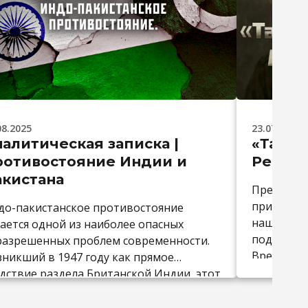
08.2025
23.07.2025
алитическая записка |
«Там, 
ротивостояние Индии и
Рецен
акистана
Предлагае
приобщить
до-пакистанское противостояние
нашего т
ается одной из наиболее опасных
под назва
разрешенных проблем современности.
Время дей
зникший в 1947 году как прямое
будущее.
едствие раздела Британской Индии, этот
охваченны
нфликт породил четыре
каждый в
лномасштабные войны, сотни