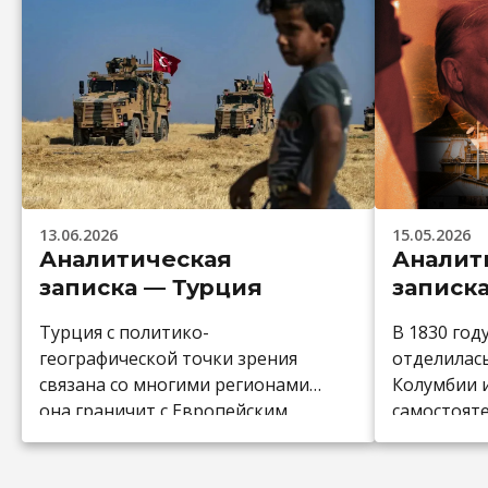
13.06.2026
15.05.2026
Аналитическая
Аналит
записка — Турция
записк
Турция с политико-
В 1830 год
географической точки зрения
отделилас
связана со многими регионами:
Колумбии и
она граничит с Европейским
самостоят
Союзом; по другую сторону
С развити
Чёрного моря находятся
пришли и 