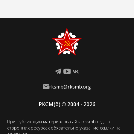
Средиземное море связана и с
политичес
Северной Африкой. Такое
партии: ко
выгодное положение во многом
выражавши
определяет политику страны и
помещичье
отношения с соседями. […]
католическ
одной стор
представл
rksmb@rksmb.org
РКСМ(
б
)
© 2004 -
2026
При публикации материалов сайта rksmb.org на
сторонних ресурсах обязательно указание ссылки на