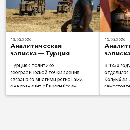
13.06.2026
15.05.2026
Аналитическая
Аналит
записка — Турция
записк
Турция с политико-
В 1830 год
географической точки зрения
отделилас
связана со многими регионами:
Колумбии и
она граничит с Европейским
самостоят
Союзом; по другую сторону
С развити
Чёрного моря находятся
пришли и 
Украина и Россия; на северо-
свободы: в
востоке расположен Южный
отменили р
Кавказ, а также она граничит с
плантация
Ближним Востоком; через
наёмный тр