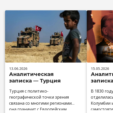
13.06.2026
15.05.2026
Аналитическая
Аналит
записка — Турция
записк
Турция с политико-
В 1830 год
географической точки зрения
отделилас
связана со многими регионами:
Колумбии и
она граничит с Европейским
самостоят